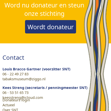
Word nu donateur en steun
onze stichting
Wordt donateur
Contact
Louis Bracco Gartner (voorzitter SNT)
06 - 22 49 27 83
tabaksmuseum@ziggo.nl
Kees Streng (secretaris / penningmeester SNT)
06 - 53 51 65 73
keesstreng@icloud.com
Donateurs login
Actueel
Over SNT