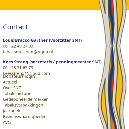
Contact
Louis Bracco Gartner (voorzitter SNT)
06 - 22 49 27 83
tabaksmuseum@ziggo.nl
Kees Streng (secretaris / penningmeester SNT)
06 - 53 51 65 73
keesstreng@icloud.com
Donateurs login
Actueel
Over SNT
Tabakshistorie
Gedeponeerde merken
Tabaksverpakkingen
Jaarboek
Bezienswaardigheden
AVG