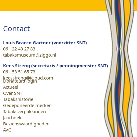
Contact
Louis Bracco Gartner (voorzitter SNT)
06 - 22 49 27 83
tabaksmuseum@ziggo.nl
Kees Streng (secretaris / penningmeester SNT)
06 - 53 51 65 73
keesstreng@icloud.com
Donateurs login
Actueel
Over SNT
Tabakshistorie
Gedeponeerde merken
Tabaksverpakkingen
Jaarboek
Bezienswaardigheden
AVG