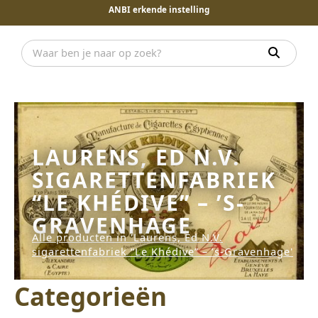
ANBI erkende instelling
LAURENS, ED N.V.
SIGARETTENFABRIEK
“LE KHÉDIVE” – ’S-
GRAVENHAGE
Alle producten in 'Laurens, Ed N.V.
sigarettenfabriek “Le Khédive” – ’s-Gravenhage'
Categorieën