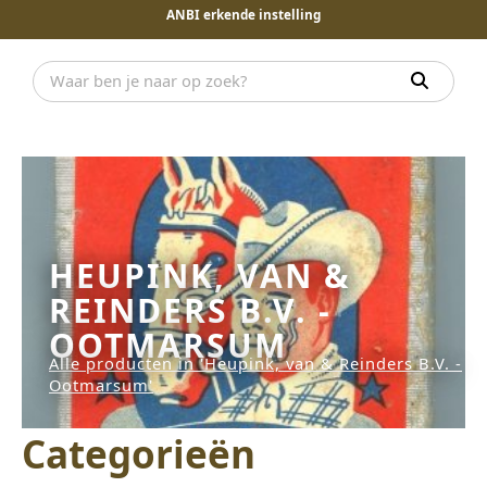
ANBI erkende instelling
HEUPINK, VAN &
REINDERS B.V. -
OOTMARSUM
Alle producten in 'Heupink, van & Reinders B.V. -
Ootmarsum'
Categorieën