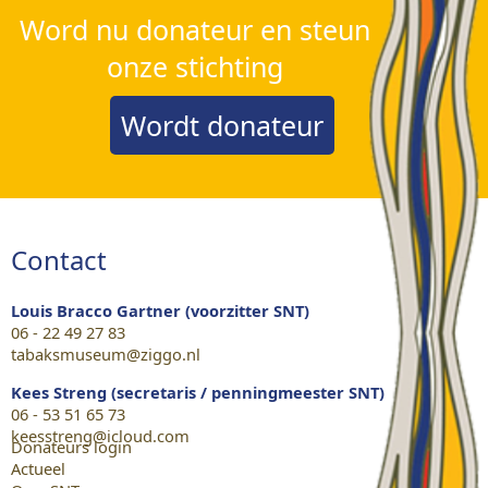
Word nu donateur en steun
onze stichting
Wordt donateur
Contact
Louis Bracco Gartner (voorzitter SNT)
06 - 22 49 27 83
tabaksmuseum@ziggo.nl
Kees Streng (secretaris / penningmeester SNT)
06 - 53 51 65 73
keesstreng@icloud.com
Donateurs login
Actueel