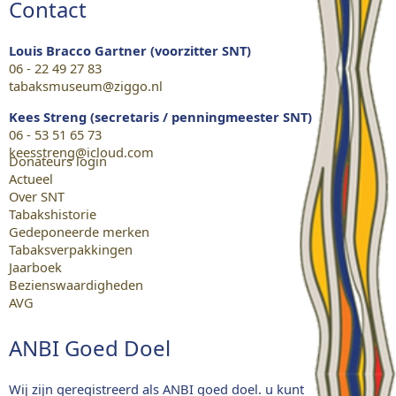
Contact
Louis Bracco Gartner (voorzitter SNT)
06 - 22 49 27 83
tabaksmuseum@ziggo.nl
Kees Streng (secretaris / penningmeester SNT)
06 - 53 51 65 73
keesstreng@icloud.com
Donateurs login
Actueel
Over SNT
Tabakshistorie
Gedeponeerde merken
Tabaksverpakkingen
Jaarboek
Bezienswaardigheden
AVG
ANBI Goed Doel
Wij zijn geregistreerd als ANBI goed doel. u kunt