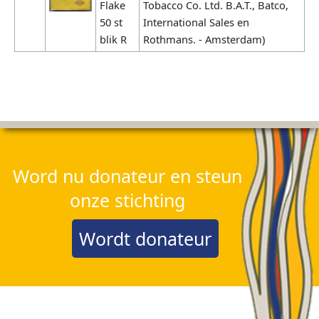
Flake
Tobacco Co. Ltd. B.A.T., Batco,
50 st
International Sales en
blik R
Rothmans. - Amsterdam)
Word nu donateur en steun
onze stichting
Wordt donateur